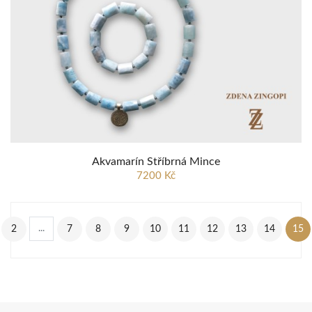
Akvamarín Stříbrná Mince
7200 Kč
...
2
7
8
9
10
11
12
13
14
15