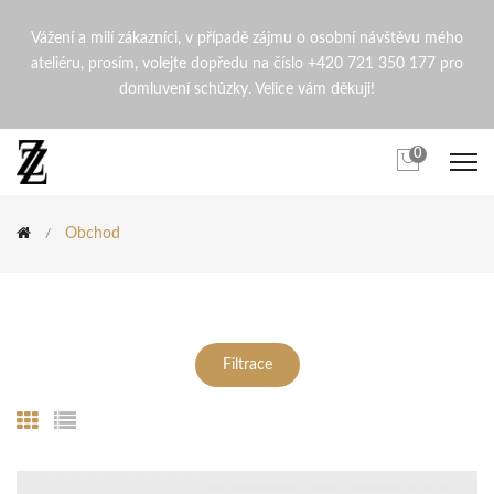
Internetový obchod přírodní
Vážení a milí zákazníci, v případě zájmu o osobní návštěvu mého
ateliéru, prosím, volejte dopředu na číslo +420 721 350 177 pro
domluvení schůzky. Velice vám děkuji!
0
Obchod
Filtrace