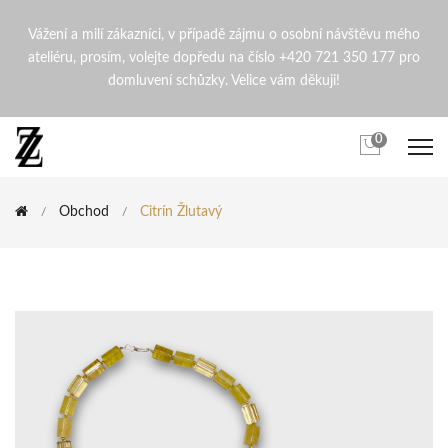
Citrín žlutavý | ZdenaZingop
Vážení a milí zákazníci, v případě zájmu o osobní návštěvu mého
ateliéru, prosím, volejte dopředu na číslo +420 721 350 177 pro
domluvení schůzky. Velice vám děkuji!
0
Obchod
Citrín Žlutavý