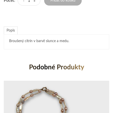
Počet:
-
+
Přidat do košíku
Popis
Broušený citrín v barvě slunce a medu.
Podobné Produkty