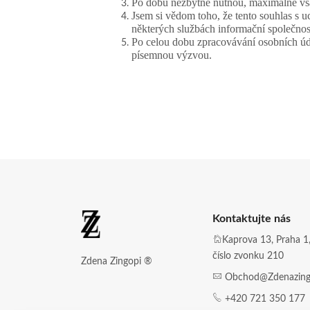
Po dobu nezbytně nutnou, maximálně vša
Jsem si vědom toho, že tento souhlas s
některých službách informační společnos
Po celou dobu zpracovávání osobních údaj
písemnou výzvou.
Kontaktujte nás
Kaprova 13, Praha 1,
číslo zvonku 210
Zdena Zingopi ®
Obchod@zdenazing
+420 721 350 177