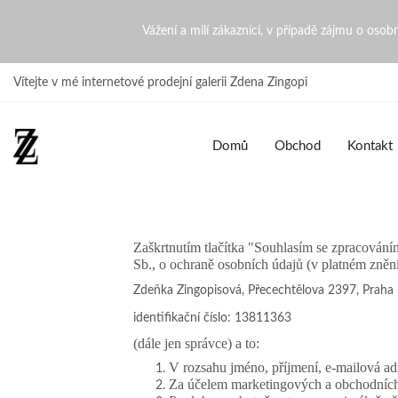
GDPR | ZdenaZingopi
Vážení a milí zákazníci, v případě zájmu o oso
Vítejte v mé internetové prodejní galerii Zdena Zingopi
Domů
Obchod
Kontakt
Zaškrtnutím tlačítka "Souhlasím se zpracován
Sb., o ochraně osobních údajů (v platném znění
Zdeňka Zingopisová, Přecechtělova 2397, Praha
identifikační číslo: 13811363
(dále jen správce) a to:
V rozsahu jméno, příjmení, e-mailová adr
Za účelem marketingových a obchodních ak