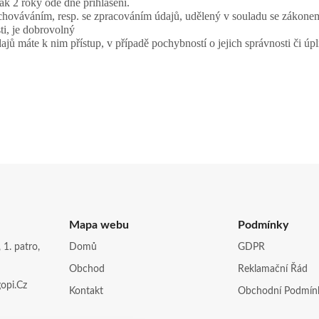
k 2 roky ode dne přihlášení.
 uchováváním, resp. se zpracováním údajů, udělený v souladu se zákon
ti, je dobrovolný
ů máte k nim přístup, v případě pochybností o jejich správnosti či úpln
Mapa webu
Podmínky
 1. patro,
Domů
GDPR
Obchod
Reklamační Řád
opi.cz
Kontakt
Obchodní Podmín