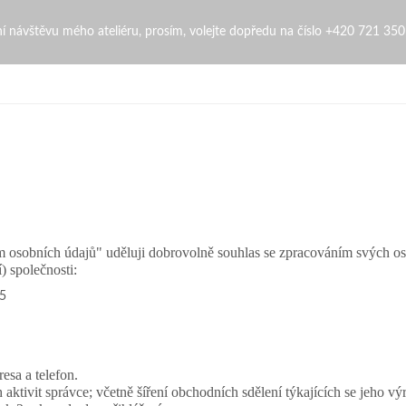
bní návštěvu mého ateliéru, prosím, volejte dopředu na číslo +420 721 35
ím osobních údajů" uděluji dobrovolně souhlas se zpracováním svých o
) společnosti:
 5
esa a telefon.
tivit správce; včetně šíření obchodních sdělení týkajících se jeho výr