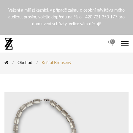
Křišťál broušený | ZdenaZin
Vážení a milí zákazníci, v případě zájmu o osobní návštěvu mého
ateliéru, prosím, volejte dopředu na číslo +420 721 350 177 pro
domluvení schůzky. Velice vám děkuji!
0
Obchod
Křišťál Broušený