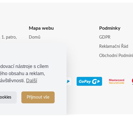
Mapa webu
Podmínky
 1. patro,
Domů
GDPR
Obchod
Reklamační Řád
opi.cz
Kontakt
Obchodní Podmín
dovací nástroje s cílem
ného obsahu a reklam,
ávštěvnosti.
Další
ookies
Přijmout vše
© 2021
Kosina s.r.o.
| Všechna práva vyhrazena