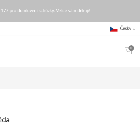
0 177 pro domluvení schůzky. Velice vám děkuji!
Česky
0
ěda