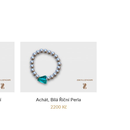
í
Achát, Bílá Říční Perla
2200 Kč