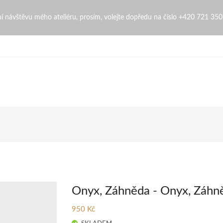
opi
bní návštěvu mého ateliéru, prosím, volejte dopředu na číslo +420 721 35
Onyx, Záhněda - Onyx, Záhn
950 Kč