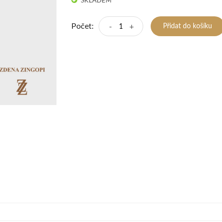
SKLADEM
Počet:
-
+
Přidat do košíku