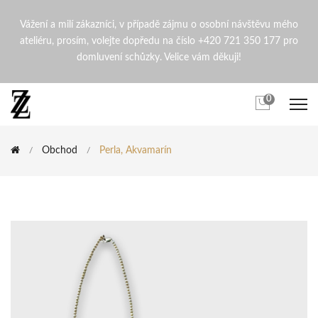
Perla, Akvamarín | ZdenaZin
Vážení a milí zákazníci, v případě zájmu o osobní návštěvu mého
ateliéru, prosím, volejte dopředu na číslo +420 721 350 177 pro
domluvení schůzky. Velice vám děkuji!
0
Obchod
Perla, Akvamarín