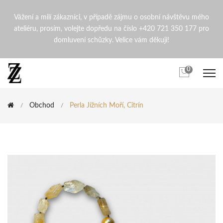
Perla Jížních Moří, Citrín | 
Vážení a milí zákazníci, v případě zájmu o osobní návštěvu mého
ateliéru, prosím, volejte dopředu na číslo +420 721 350 177 pro
domluvení schůzky. Velice vám děkuji!
0
Obchod
Perla Jížních Moří, Citrín