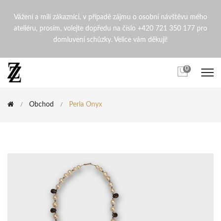
Perla Onyx | ZdenaZingopi
Vážení a milí zákazníci, v případě zájmu o osobní návštěvu mého
ateliéru, prosím, volejte dopředu na číslo +420 721 350 177 pro
domluvení schůzky. Velice vám děkuji!
0
Obchod
Perla Onyx