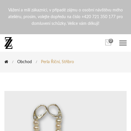
Perla říční, stříbro | ZdenaZ
Vážení a milí zákazníci, v případě zájmu o osobní návštěvu mého
ateliéru, prosím, volejte dopředu na číslo +420 721 350 177 pro
domluvení schůzky. Velice vám děkuji!
0
Obchod
Perla Říční, Stříbro