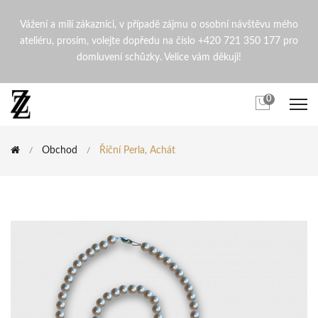
Říční perla, Achát | ZdenaZi
Vážení a milí zákazníci, v případě zájmu o osobní návštěvu mého
ateliéru, prosím, volejte dopředu na číslo +420 721 350 177 pro
domluvení schůzky. Velice vám děkuji!
0
Obchod
Říční Perla, Achát