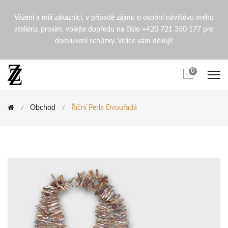
Říční perla dvouřadá | Zden
Vážení a milí zákazníci, v případě zájmu o osobní návštěvu mého
ateliéru, prosím, volejte dopředu na číslo +420 721 350 177 pro
domluvení schůzky. Velice vám děkuji!
0
Obchod
Říční Perla Dvouřadá