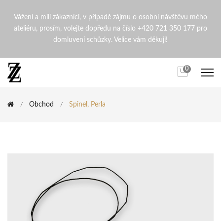
Spinel, Perla | ZdenaZingopi
Vážení a milí zákazníci, v případě zájmu o osobní návštěvu mého
ateliéru, prosím, volejte dopředu na číslo +420 721 350 177 pro
domluvení schůzky. Velice vám děkuji!
0
Obchod
Spinel, Perla