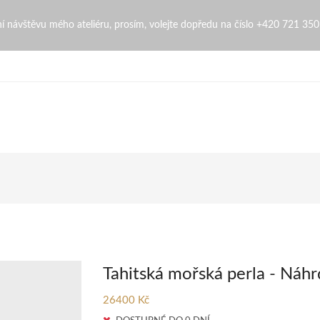
naZingopi
bní návštěvu mého ateliéru, prosím, volejte dopředu na číslo +420 721 35
Tahitská mořská perla - Náhr
26400 Kč