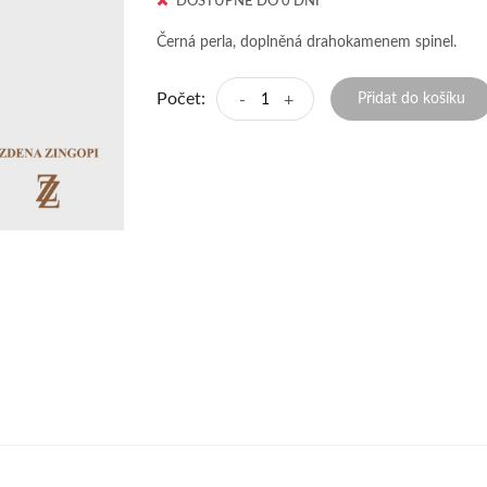
DOSTUPNÉ DO 0 DNÍ
Černá perla, doplněná drahokamenem spinel.
Počet:
-
+
Přidat do košíku