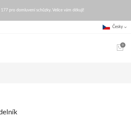
0 177 pro domluvení schůzky. Velice vám děkuji!
Česky
0
delník