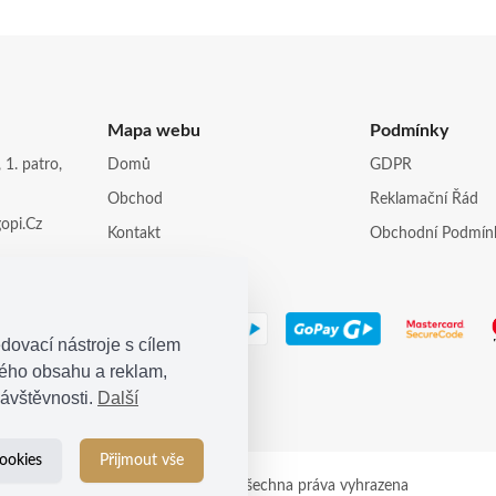
Mapa webu
Podmínky
 1. patro,
Domů
GDPR
Obchod
Reklamační Řád
opi.cz
Kontakt
Obchodní Podmín
dovací nástroje s cílem
ného obsahu a reklam,
ávštěvnosti.
Další
ookies
Přijmout vše
© 2021
Kosina s.r.o.
| Všechna práva vyhrazena