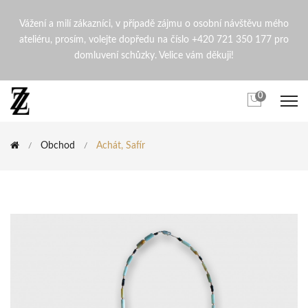
Achát, Safír | ZdenaZingopi
Vážení a milí zákazníci, v případě zájmu o osobní návštěvu mého
ateliéru, prosím, volejte dopředu na číslo +420 721 350 177 pro
domluvení schůzky. Velice vám děkuji!
0
Obchod
Achát, Safír