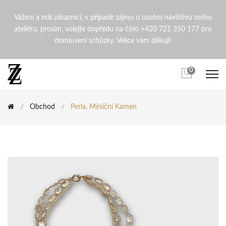
Perla, měsíční kámen | Zden
Vážení a milí zákazníci, v případě zájmu o osobní návštěvu mého
ateliéru, prosím, volejte dopředu na číslo +420 721 350 177 pro
domluvení schůzky. Velice vám děkuji!
0
Obchod
Perla, Měsíční Kámen