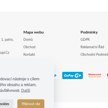
Mapa webu
Podmínky
 1. patro,
Domů
GDPR
Obchod
Reklamační Řád
opi.cz
Kontakt
Obchodní Podmín
dovací nástroje s cílem
ného obsahu a reklam,
ávštěvnosti.
Další
ookies
Přijmout vše