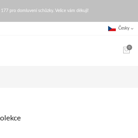
0 177 pro domluvení schůzky. Velice vám děkuji!
Česky
0
Kolekce