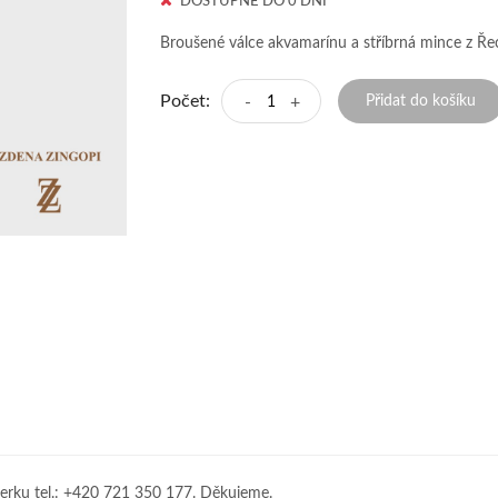
DOSTUPNÉ DO 0 DNÍ
Broušené válce akvamarínu a stříbrná mince z Ře
Počet:
-
+
Přidat do košíku
erku tel.: +420 721 350 177. Děkujeme.