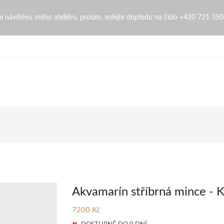
 ZdenaZingopi
bní návštěvu mého ateliéru, prosím, volejte dopředu na číslo +420 721 35
Akvamarín stříbrná mince - 
7200 Kč