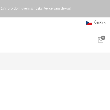
0 177 pro domluvení schůzky. Velice vám děkuji!
Česky
0