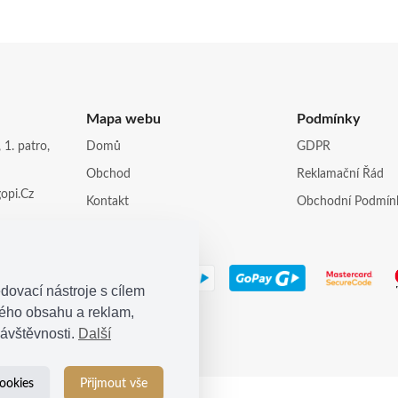
Mapa webu
Podmínky
 1. patro,
Domů
GDPR
Obchod
Reklamační Řád
opi.cz
Kontakt
Obchodní Podmín
dovací nástroje s cílem
ného obsahu a reklam,
ávštěvnosti.
Další
ookies
Přijmout vše