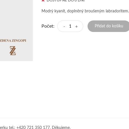
DOSTUPNÉ DO 0 DNÍ
Modrý kyanit, doplněný broušeným labradoritem.
Počet:
-
+
Přidat do košíku
erku tel.: +420 721 350 177. Děkujeme.