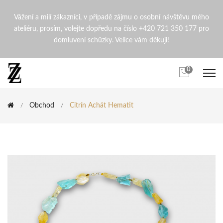
Citrín Achát Hematit | Zden
Vážení a milí zákazníci, v případě zájmu o osobní návštěvu mého
ateliéru, prosím, volejte dopředu na číslo +420 721 350 177 pro
domluvení schůzky. Velice vám děkuji!
0
Obchod
Citrín Achát Hematit