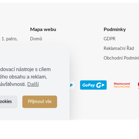
Mapa webu
Podmínky
 1. patro,
Domů
GDPR
Obchod
Reklamační Řád
opi.cz
Kontakt
Obchodní Podmín
dovací nástroje s cílem
ného obsahu a reklam,
ávštěvnosti.
Další
ookies
Přijmout vše
© 2021
Kosina s.r.o.
| Všechna práva vyhrazena