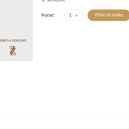
SKLADEM
Počet:
-
+
Přidat do košíku