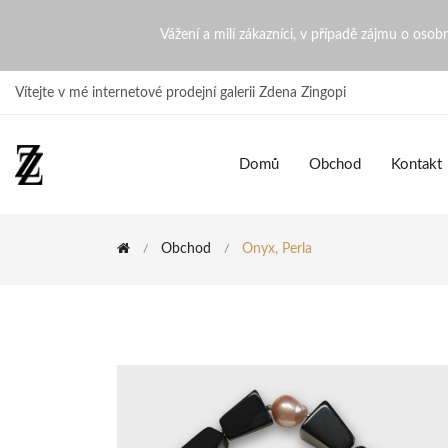
Onyx, perla | ZdenaZingopi
Vážení a milí zákazníci, v případě zájmu o oso
Vítejte v mé internetové prodejní galerii Zdena Zingopi
Domů
Obchod
Kontakt
Obchod
Onyx, Perla