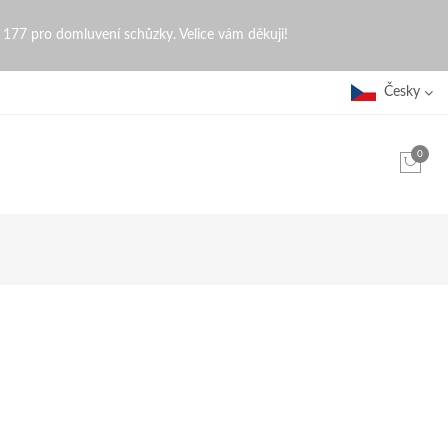
0 177 pro domluvení schůzky. Velice vám děkuji!
Česky
0