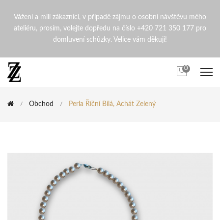
Perla Říční Bílá, Achát Zele
Vážení a milí zákazníci, v případě zájmu o osobní návštěvu mého
ateliéru, prosím, volejte dopředu na číslo +420 721 350 177 pro
domluvení schůzky. Velice vám děkuji!
0
Obchod
Perla Říční Bílá, Achát Zelený