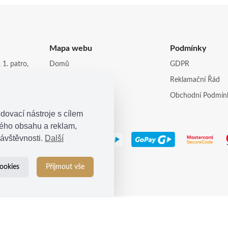
Mapa webu
Podmínky
 1. patro,
Domů
GDPR
Obchod
Reklamační Řád
opi.cz
Kontakt
Obchodní Podmín
dovací nástroje s cílem
ného obsahu a reklam,
ávštěvnosti.
Další
ookies
Přijmout vše
© 2021
Kosina s.r.o.
| Všechna práva vyhrazena