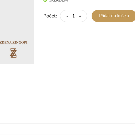
SKLADEM
Počet:
-
+
Přidat do košíku