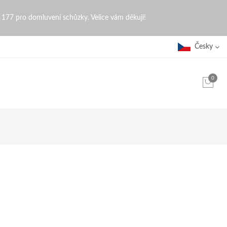
0 177 pro domluvení schůzky. Velice vám děkuji!
Česky
0