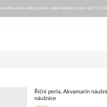
nice | ZdenaZingopi
bní návštěvu mého ateliéru, prosím, volejte dopředu na číslo +420 721 35
Říční perla, Akvamarín náušni
náušnice