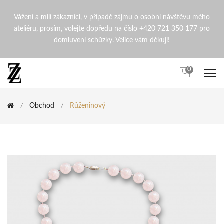
Růženinový | ZdenaZingopi
Vážení a milí zákazníci, v případě zájmu o osobní návštěvu mého
ateliéru, prosím, volejte dopředu na číslo +420 721 350 177 pro
domluvení schůzky. Velice vám děkuji!
0
Obchod
Růženinový