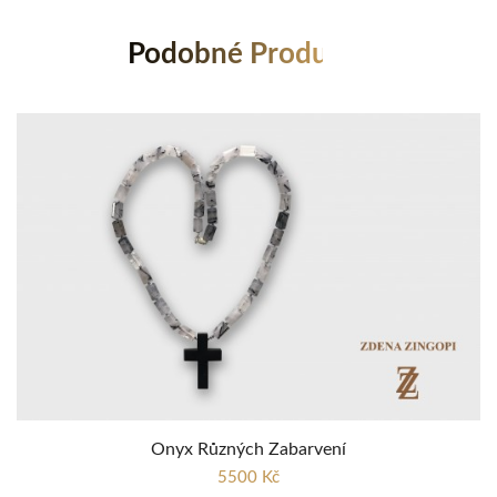
Podobné Produkty
Onyx Různých Zabarvení
Sma
5500 Kč