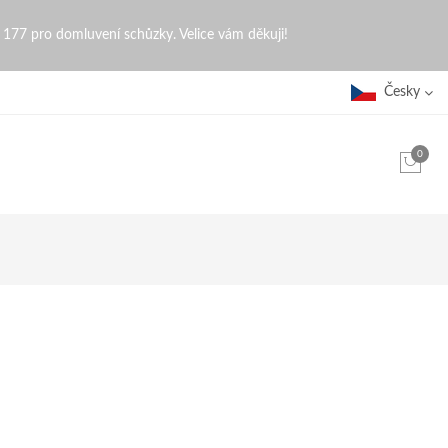
0 177 pro domluvení schůzky. Velice vám děkuji!
Česky
0