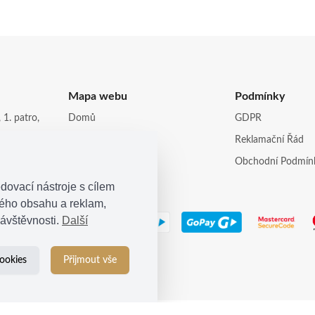
Mapa webu
Podmínky
 1. patro,
Domů
GDPR
Obchod
Reklamační Řád
opi.cz
Kontakt
Obchodní Podmín
dovací nástroje s cílem
ného obsahu a reklam,
ávštěvnosti.
Další
ookies
Přijmout vše