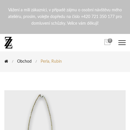
Perla, Rubín | ZdenaZingopi
Vážení a milí zákazníci, v případě zájmu o osobní návštěvu mého
ateliéru, prosím, volejte dopředu na číslo +420 721 350 177 pro
domluvení schůzky. Velice vám děkuji!
0
Obchod
Perla, Rubín