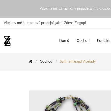
Safír, Smaragd víceřadý | Z
Vážení a milí zákazníci, v případě zájmu o oso
Vítejte v mé internetové prodejní galerii Zdena Zingopi
Domů
Obchod
Kontakt
Obchod
Safír, Smaragd Víceřadý