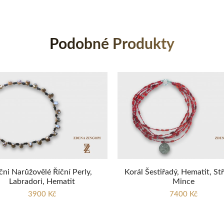
Podobné Produkty
čni Narůžovělé Říční Perly,
Korál Šestiřadý, Hematit, St
Labradori, Hematit
Mince
3900 Kč
7400 Kč