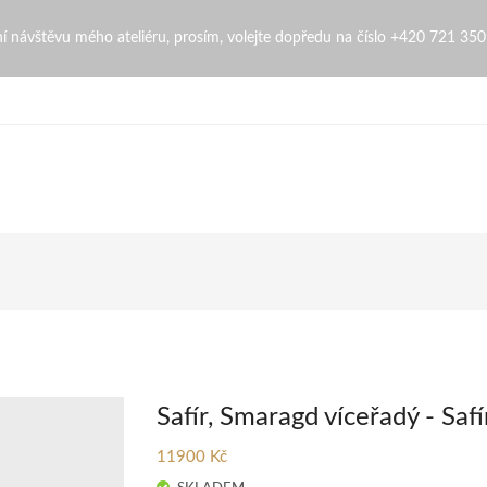
denaZingopi
bní návštěvu mého ateliéru, prosím, volejte dopředu na číslo +420 721 35
Safír, Smaragd víceřadý - Saf
11900 Kč