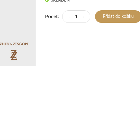
SKLADEM
Počet:
-
+
Přidat do košíku