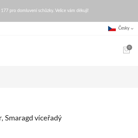
0 177 pro domluvení schůzky. Velice vám děkuji!
Česky
0
ír, Smaragd víceřadý