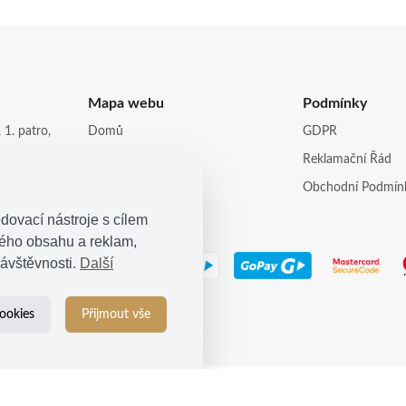
Mapa webu
Podmínky
 1. patro,
Domů
GDPR
Obchod
Reklamační Řád
opi.cz
Kontakt
Obchodní Podmín
dovací nástroje s cílem
ného obsahu a reklam,
ávštěvnosti.
Další
ookies
Přijmout vše
© 2021
Kosina s.r.o.
| Všechna práva vyhrazena