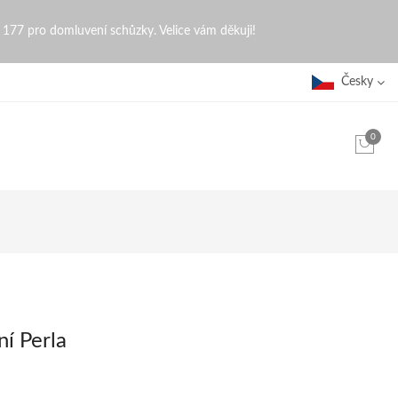
0 177 pro domluvení schůzky. Velice vám děkuji!
Česky
0
ční Perla