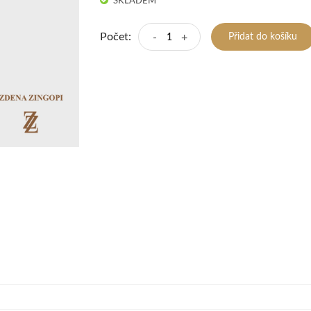
SKLADEM
Počet:
-
+
Přidat do košíku