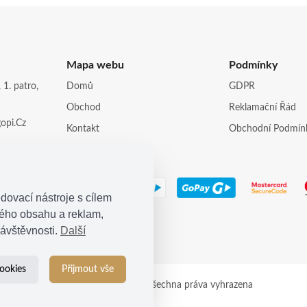
Mapa webu
Podmínky
 1. patro,
Domů
GDPR
Obchod
Reklamační Řád
opi.cz
Kontakt
Obchodní Podmín
dovací nástroje s cílem
ného obsahu a reklam,
ávštěvnosti.
Další
ookies
Přijmout vše
© 2021
Kosina s.r.o.
| Všechna práva vyhrazena