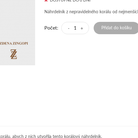
DOSTUPNÉ DO 0 DNÍ
Náhrdelník z nepravidelného korálu od nejmenších
Počet:
-
+
Přidat do košíku
korálu, abych z nich utvořila tento korálový náhrdelník.