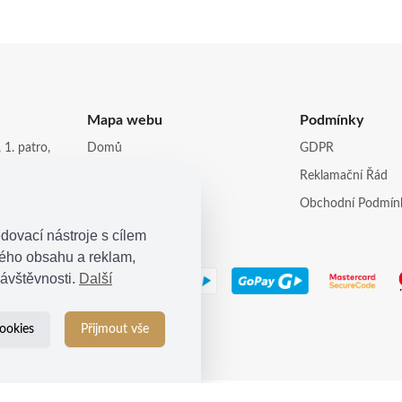
Mapa webu
Podmínky
 1. patro,
Domů
GDPR
Obchod
Reklamační Řád
opi.cz
Kontakt
Obchodní Podmín
dovací nástroje s cílem
ného obsahu a reklam,
ávštěvnosti.
Další
ookies
Přijmout vše