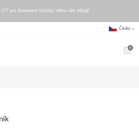
0 177 pro domluvení schůzky. Velice vám děkuji!
Česky
0
ník