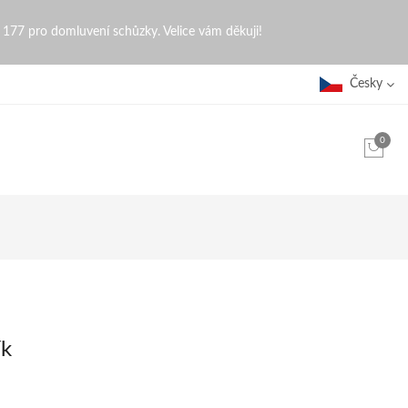
0 177 pro domluvení schůzky. Velice vám děkuji!
Česky
0
ík