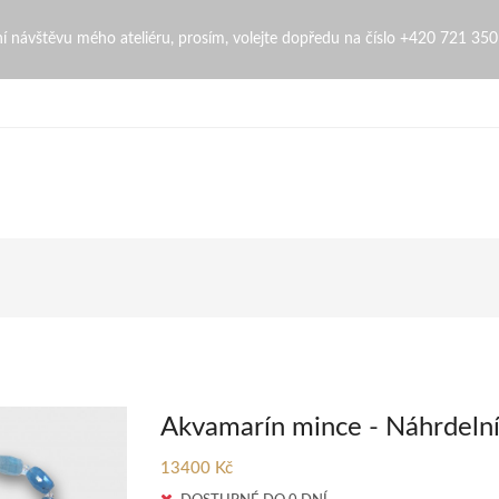
ngopi
bní návštěvu mého ateliéru, prosím, volejte dopředu na číslo +420 721 35
Akvamarín mince - Náhrdeln
13400 Kč