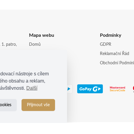
Mapa webu
Podmínky
 1. patro,
Domů
GDPR
Obchod
Reklamační Řád
opi.cz
Kontakt
Obchodní Podmín
dovací nástroje s cílem
ného obsahu a reklam,
ávštěvnosti.
Další
ookies
Přijmout vše
© 2021
Kosina s.r.o.
| Všechna práva vyhrazena