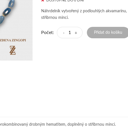
DOSTUPNÉ DO 0 DNÍ
Náhrdelník vytvořený z podlouhlých akvamarín
stříbrnou minci.
Počet:
-
+
Přidat do košíku
 prokombinovaný drobným hematitem, doplněný o stříbrnou minci.