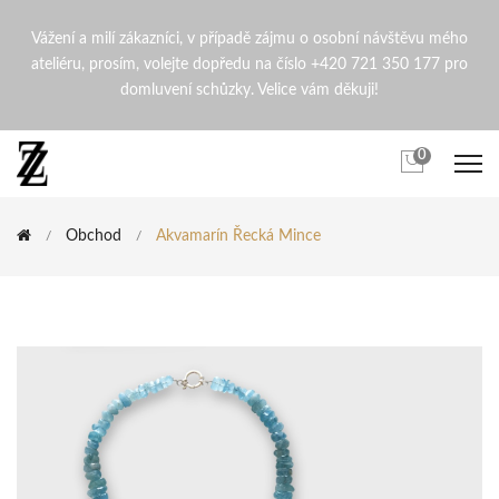
Akvamarín řecká mince | Zd
Vážení a milí zákazníci, v případě zájmu o osobní návštěvu mého
ateliéru, prosím, volejte dopředu na číslo +420 721 350 177 pro
domluvení schůzky. Velice vám děkuji!
0
Obchod
Akvamarín Řecká Mince