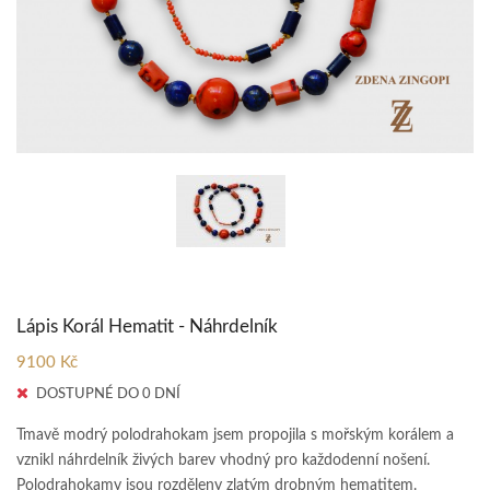
Lápis Korál Hematit - Náhrdelník
9100 Kč
DOSTUPNÉ DO 0 DNÍ
Tmavě modrý polodrahokam jsem propojila s mořským korálem a
vznikl náhrdelník živých barev vhodný pro každodenní nošení.
Polodrahokamy jsou rozděleny zlatým drobným hematitem.