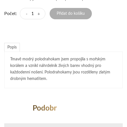
Počet:
-
+
Přidat do košíku
Popis
Tmavě modrý polodrahokam jsem propojila s mořským
korálem a vznikl náhrdelník živých barev vhodný pro
každodenní nošení. Polodrahokamy jsou rozděleny zlatým
drobným hematitem.
Podobné Produkty