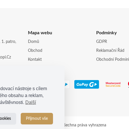
Mapa webu
Podmínky
 1. patro,
Domů
GDPR
Obchod
Reklamační Řád
opi.cz
Kontakt
Obchodní Podmín
dovací nástroje s cílem
ného obsahu a reklam,
ávštěvnosti.
Další
ookies
Přijmout vše
© 2021
Kosina s.r.o.
| Všechna práva vyhrazena