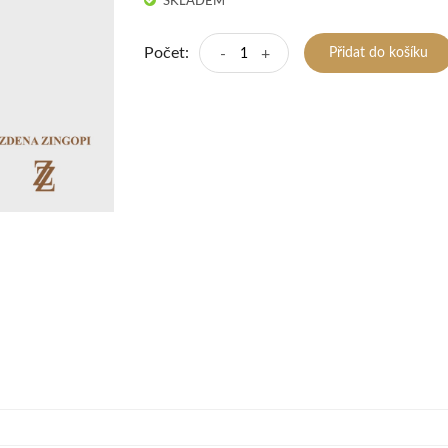
SKLADEM
Počet:
-
+
Přidat do košíku