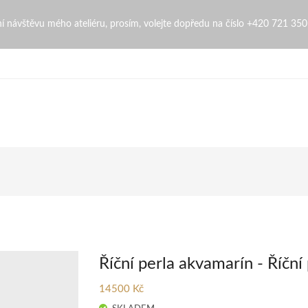
naZingopi
bní návštěvu mého ateliéru, prosím, volejte dopředu na číslo +420 721 35
Říční perla akvamarín - Říční
14500 Kč