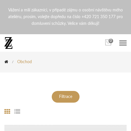
Internetový obchod přírodní
Vážení a milí zákazníci, v případě zájmu o osobní návštěvu mého
ateliéru, prosím, volejte dopředu na číslo +420 721 350 177 pro
domluvení schůzky. Velice vám děkuji!
0
Obchod
Filtrace