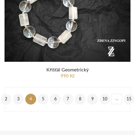
Křišťál Geometrický
990 Kč
...
2
3
4
5
6
7
8
9
10
15