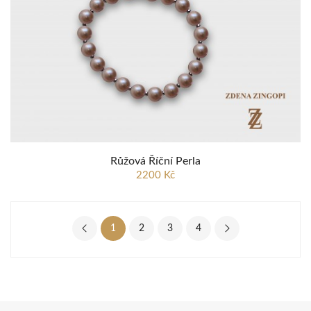
Růžová Říční Perla
2200 Kč
1
2
3
4