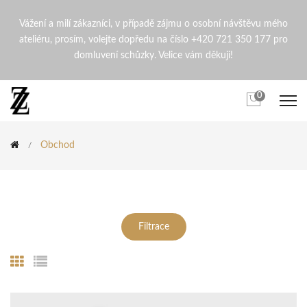
Internetový obchod přírodní
Vážení a milí zákazníci, v případě zájmu o osobní návštěvu mého
ateliéru, prosím, volejte dopředu na číslo +420 721 350 177 pro
domluvení schůzky. Velice vám děkuji!
0
Obchod
Filtrace